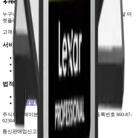
누구나 쉽게 빌려주고, 누구나 쉽게 빌리는 촬영장비 렌탈 마
켓플레이스
고객센터 1533-6299 |
support@rentus.io
서비스
오너 되기
아이템 검색
도움말
법적 고지
이용약관
개인정보처리방침
주식회사 레이븐어스 | 대표 정지용 | 사업자등록번호 860-87-
02304
통신판매업신고번호 2023-서울강서-3665