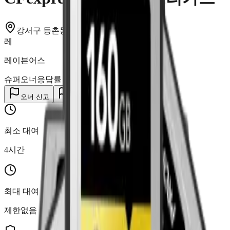
강서구 등촌동
보유
2
개
레
레이븐어스
슈퍼오너
응답률
0
%
오너 신고
리스팅 신고
최소 대여
4
시간
최대 대여
제한없음