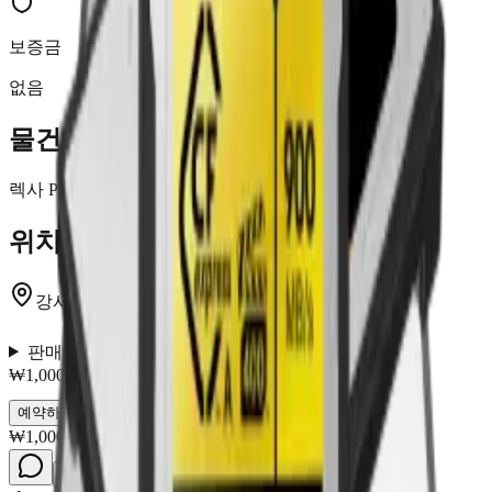
보증금
없음
물건 설명
렉사 Professional CFexpress Type A 메모리카드
위치
강서구 등촌동
판매자 정보
₩1,000
/시간
예약하기
오너에게 문의하기
₩1,000
/시간
예약하기